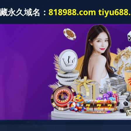
品展示
|
纸箱系列
|
新闻动态
|
厂房设备