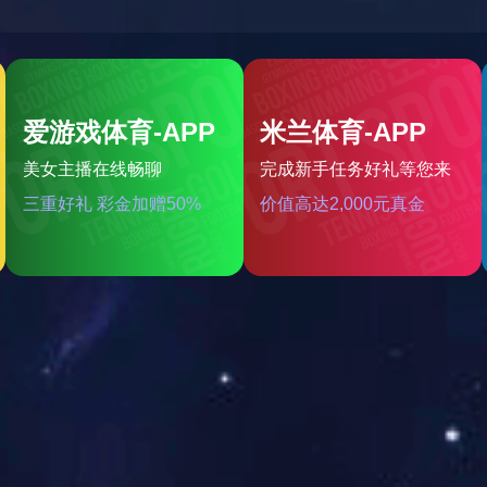
明：
球登录-乐动体育网页版登录
0512-66937725 / 66937725 13915509254 联系人：陈经理
512-66596258 地址：苏州市吴中区胥口镇合丰路50号
i13915509254@126.com