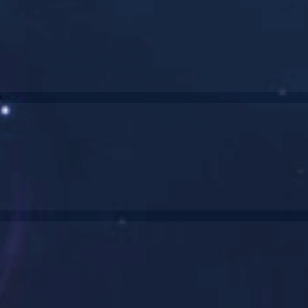
系列->纸箱->详细说明
编号：
1375
产品名称：
纸箱