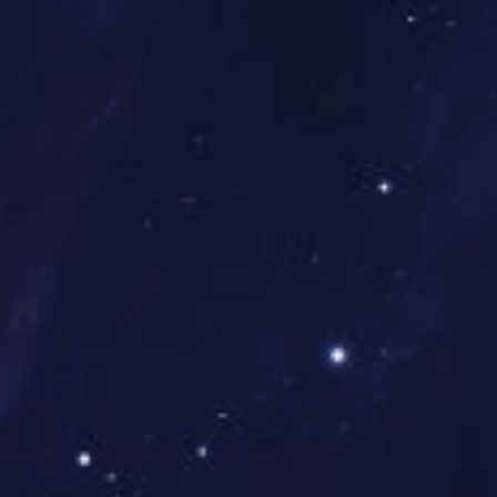
买球登录-乐动体育网页版登录
是一家以包装整合为一体的专业包装公司
登录
,
苏州纸箱包装
,
苏州纸包装
，主要设计生产销售各类纸箱包装、EPE
公司位于苏州吴中区胥口镇，环境优美，
交通便捷，公司拥有生产厂房50
得了广大客户的一致好评。
拥有较先进的纸箱加工设备，专业的设计团队，因此，我们拥有了一批
求”的经营理念，为客户提供高质量的产品和诚信服务，先后为苏州工业
，创新”为公司的企业宗旨，全体智豪人不懈努力，优良品质来回报用户。
员工的信念。
0年5月中旬公司与太平洋保险公司正式签定了其在包装行业的“ 产品责任
0年6月1日起，凡使用智豪公司的包装产品，因产品缺陷，造成第三者人生
有关规定，每次事故可得到中国太平洋保险公司50万元的赔偿. （保单号：ASUZ
用心，给您提供优良的产品与服务，保障您的切身利益。