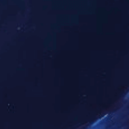
，专业服务于
苏州纸箱
,
乐动买球登录-乐动体育
缓冲、塑料包装（吸塑包装、中空板、中空板
00平方米，公司从根本上确保了包装产品的质
稳定客户。十年来一贯秉承“客户满意是我们永
园区、新区等几十家知名企业提供包装服务，
“品质优良，用户至上”是公司的生存之源，是智
险”合作协议。自此，树立了包装选择新标准。自
伤害，或财产损失，依法由智豪公司负责时，根据
56107110Q000007D）